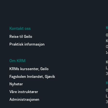
Kontakt oss
O
Reise til Geilo
K
Praktisk informasjon
O
1
Om KRM
K
L
KRMs kurssenter, Geilo
3
Fagskolen Innlandet, Gjøvik
K
Nyheter
O
Våre instruktører
L
Administrasjonen
3