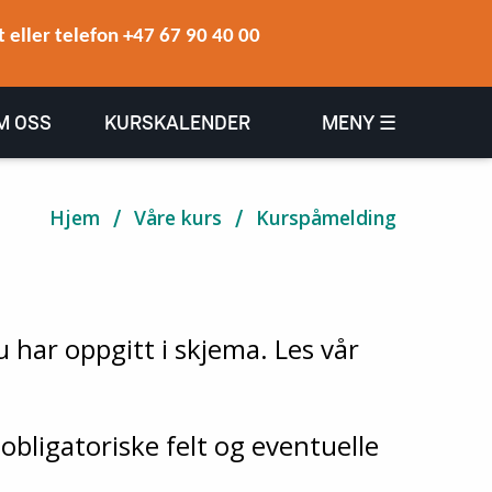
 eller telefon +47 67 90 40 00
M OSS
KURSKALENDER
MENY ☰
Hjem
Våre kurs
Kurspåmelding
 har oppgitt i skjema. Les vår
obligatoriske felt og eventuelle