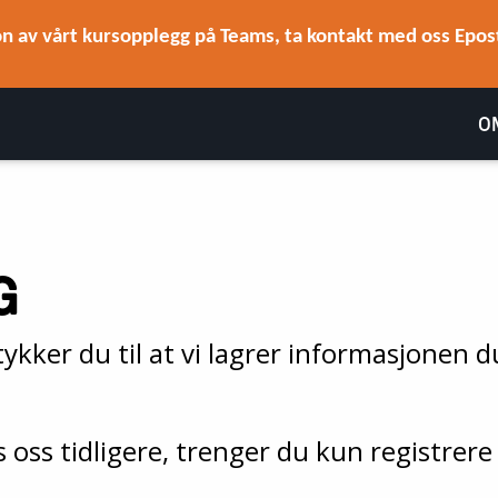
n av vårt kursopplegg på Teams, ta kontakt med oss Epost
O
G
kker du til at vi lagrer informasjonen du
oss tidligere, trenger du kun registrere 