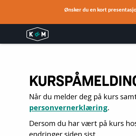
Ønsker du en kort presentasjo
KURSPÅMELDIN
Når du melder deg på kurs samty
personvernerklæring
.
Dersom du har vært på kurs hos 
endringer siden sist.