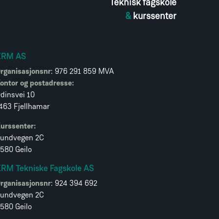
Teknisk fagskole
&
kurssenter
KRM AS
rganisasjonsnr
: 976 291 859 MVA
ontor og postadresse:
dinsvei 10
463 Fjellhamar
urssenter:
undvegen 2C
580 Geilo
RM Tekniske Fagskole AS
rganisasjonsnr
: 924 394 692
undvegen 2C
580 Geilo