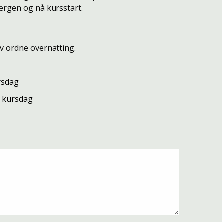
ergen og nå kursstart.
lv ordne overnatting.
ursdag
te kursdag