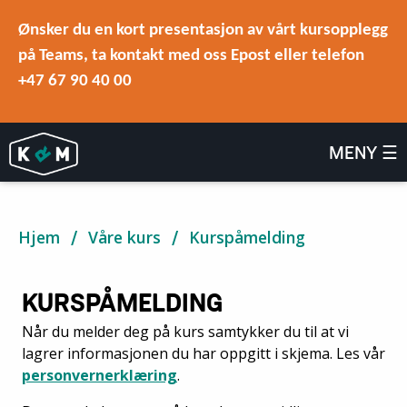
Ønsker du en kort presentasjon av vårt kursopplegg
på Teams, ta kontakt med oss Epost eller telefon
+47 67 90 40 00
MENY ☰
Hjem
Våre kurs
Kurspåmelding
KURSPÅMELDING
Når du melder deg på kurs samtykker du til at vi
lagrer informasjonen du har oppgitt i skjema. Les vår
personvernerklæring
.