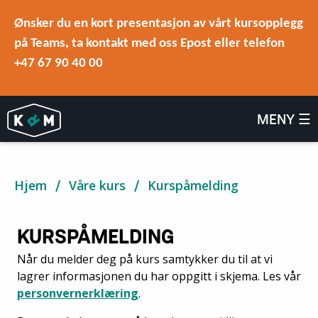
Ønsker du en kort presentasjon av vårt kursopplegg
på Teams, ta kontakt med oss Epost eller telefon
+47 67 90 40 00
MENY ☰
Hjem
Våre kurs
Kurspåmelding
KURSPÅMELDING
Når du melder deg på kurs samtykker du til at vi
lagrer informasjonen du har oppgitt i skjema. Les vår
personvernerklæring
.