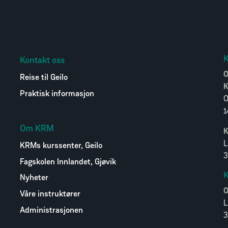
Kontakt oss
O
Reise til Geilo
K
Praktisk informasjon
O
1
Om KRM
K
L
KRMs kurssenter, Geilo
3
Fagskolen Innlandet, Gjøvik
K
Nyheter
O
Våre instruktører
L
Administrasjonen
3