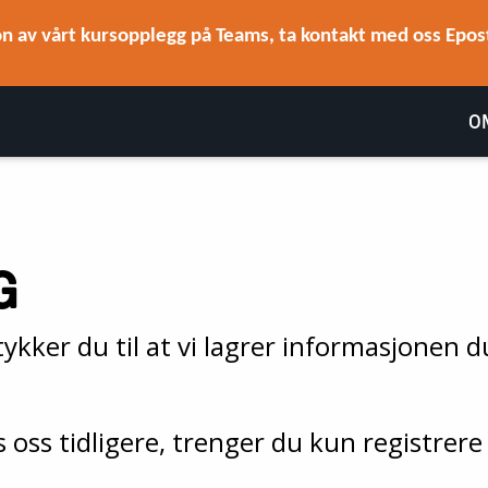
n av vårt kursopplegg på Teams, ta kontakt med oss Epost
O
G
kker du til at vi lagrer informasjonen du
oss tidligere, trenger du kun registrere 