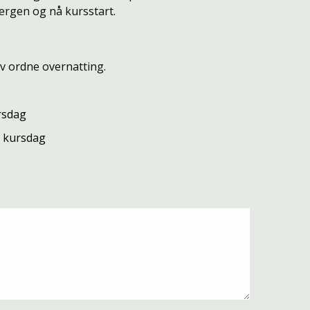
ergen og nå kursstart.
lv ordne overnatting.
ursdag
te kursdag