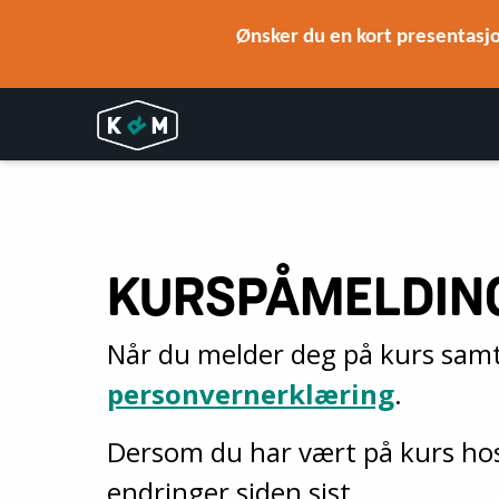
Ønsker du en kort presentasjo
KURSPÅMELDIN
Når du melder deg på kurs samty
personvernerklæring
.
Dersom du har vært på kurs hos 
endringer siden sist.