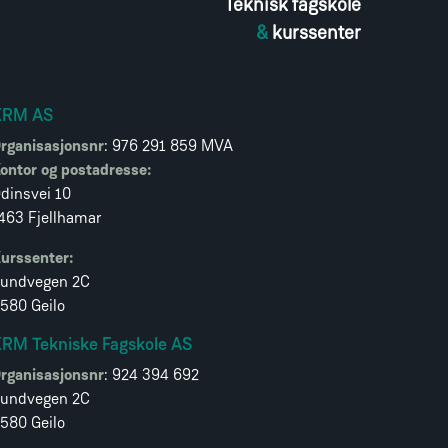
Teknisk fagskole
&
kurssenter
KRM AS
rganisasjonsnr
: 976 291 859 MVA
ontor og postadresse:
dinsvei 10
463 Fjellhamar
urssenter:
undvegen 2C
580 Geilo
RM Tekniske Fagskole AS
rganisasjonsnr
: 924 394 692
undvegen 2C
580 Geilo