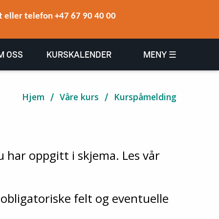
 eller telefon +47 67 90 40 00
M OSS
KURSKALENDER
MENY ☰
Hjem
Våre kurs
Kurspåmelding
 har oppgitt i skjema. Les vår
obligatoriske felt og eventuelle