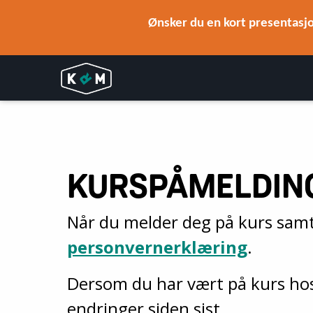
Ønsker du en kort presentasjo
KURSPÅMELDIN
Når du melder deg på kurs samty
personvernerklæring
.
Dersom du har vært på kurs hos 
endringer siden sist.