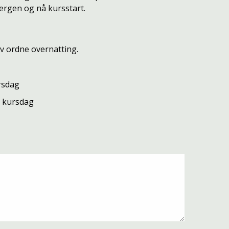
ergen og nå kursstart.
lv ordne overnatting.
ursdag
te kursdag