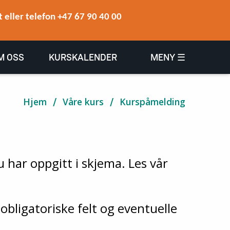
 eller telefon +47 67 90 40 00
M OSS
KURSKALENDER
MENY ☰
Hjem
Våre kurs
Kurspåmelding
 har oppgitt i skjema. Les vår
obligatoriske felt og eventuelle