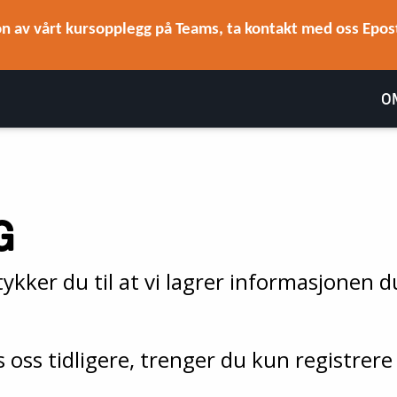
n av vårt kursopplegg på Teams, ta kontakt med oss Epost
O
G
kker du til at vi lagrer informasjonen du
oss tidligere, trenger du kun registrere 