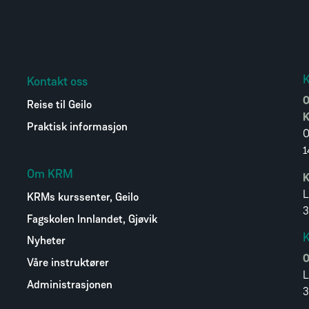
Kontakt oss
O
Reise til Geilo
K
Praktisk informasjon
O
1
Om KRM
K
L
KRMs kurssenter, Geilo
3
Fagskolen Innlandet, Gjøvik
K
Nyheter
O
Våre instruktører
L
Administrasjonen
3