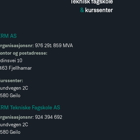
Teknisk fagskole
&
kurssenter
KRM AS
rganisasjonsnr
: 976 291 859 MVA
ontor og postadresse:
dinsvei 10
463 Fjellhamar
urssenter:
undvegen 2C
580 Geilo
RM Tekniske Fagskole AS
rganisasjonsnr
: 924 394 692
undvegen 2C
580 Geilo