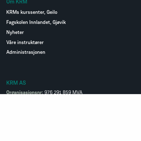
Om KRM
KRMs kurssenter, Geilo
Fagskolen Innlandet, Gjøvik
Nyheter
Våre instruktører
Administrasjonen
KRM AS
Organisasjonsnr
: 976 291 859 MVA
Kontor og postadresse:
Odinsvei 10
1463 Fjellhamar
Kurssenter:
Lundvegen 2C